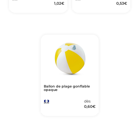
1,02
€
0,53
€
Ballon de plage gonflable
opaque
dès
0,60
€