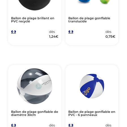
Ballon de plage brillant en
Ballon de plage gonflable
PVC recyclé
translucide
dès
dès
1,24
€
0,75
€
Ballon de plage gonflable de
Ballon de plage gonflable en
diamètre 30cm
PVC - 6 panneaux
dès
dès