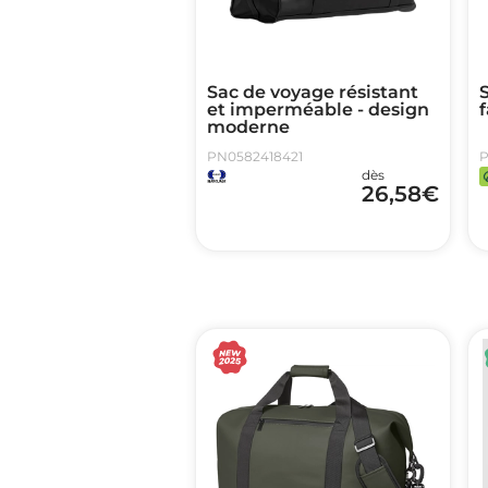
Sac de voyage résistant
et imperméable - design
moderne
PN0582418421
P
dès
26,58
€