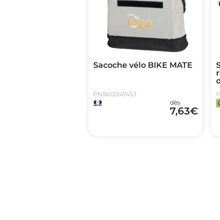
Sacoche vélo BIKE MATE
S
r
PN1602047453
P
dès
7,63
€