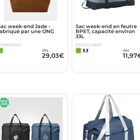
Sac week-end Jade -
Sac week-end en feutre
fabriqué par une ONG
RPET, capacité environ
33L
R1692619141
PR025229679
dès
dès
29,03
€
11,97