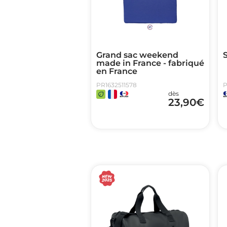
Grand sac weekend
made in France - fabriqué
en France
PR1632511578
P
dès
23,90
€