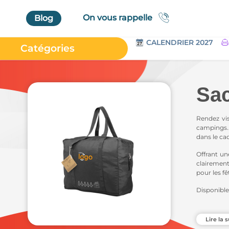
On vous rappelle
Blog
CALENDRIER 2027
Catégories
Accueil
Au Bureau
Sac
High Tech
Bagageries & Sacs
Rendez vi
campings..
Etui
dans le ca
Textiles & Accessoires
Offrant un
clairement
Vêtements de Travail
pour les fê
Parapluies & Parasols
Disponible
Gourmandises
PantaCom 
plus d’êtr
Art de la Table
Lire la s