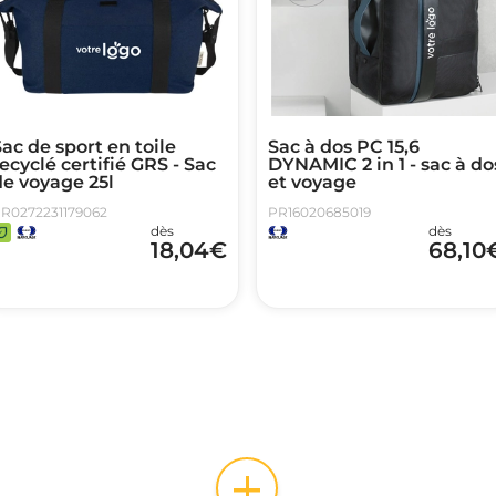
ac de sport en toile
Sac à dos PC 15,6
ecyclé certifié GRS - Sac
DYNAMIC 2 in 1 - sac à do
de voyage 25l
et voyage
R0272231179062
PR16020685019
dès
dès
18,04
€
68,10
+