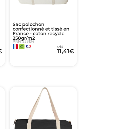
Sac polochon
confectionné et tissé en
France - coton recyclé
250gr/m2
PR141258134
dès
€
11,41
€