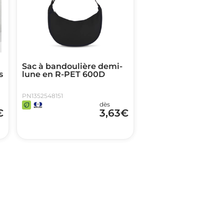
Sac à bandoulière demi-
s
lune en R-PET 600D
PN1352548151
dès
€
3,63
€