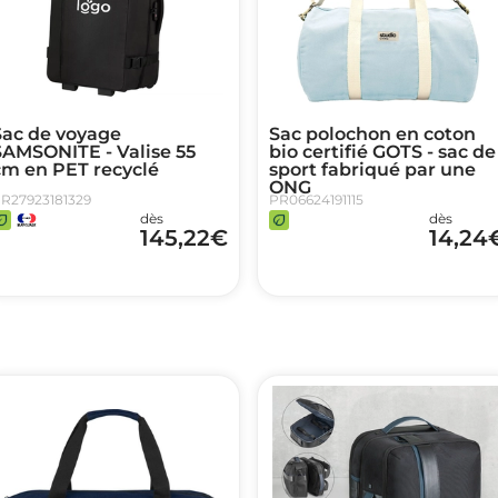
Sac de voyage
Sac polochon en coton
SAMSONITE - Valise 55
bio certifié GOTS - sac de
cm en PET recyclé
sport fabriqué par une
ONG
R27923181329
PR06624191115
dès
dès
145,22
€
14,24