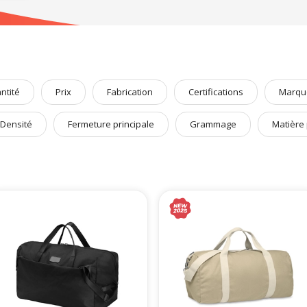
hermes
,
sacs étanches
, de
shopping
ou
sacoches d’ordinateurs
, etc. Décou
blicitaires
.
ntité
Prix
Fabrication
Certifications
Marqu
Densité
Fermeture principale
Grammage
Matière 