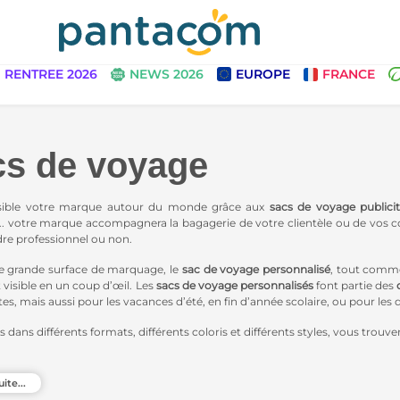
RENTREE 2026
NEWS 2026
EUROPE
FRANCE
s de voyage
sible votre marque autour du monde grâce aux
sacs de voyage publicit
. votre marque accompagnera la bagagerie de votre clientèle ou de vos col
dre professionnel ou non.
e grande surface de marquage, le
sac de voyage personnalisé
, tout comme
 visible en un coup d’œil. Les
sacs de voyage personnalisés
font partie des
tes, mais aussi pour les vacances d’été, en fin d’année scolaire, ou pour les 
s dans différents formats, différents coloris et différents styles, vous trou
est ravie de vous proposer une gamme de
sacs de voyage publicitaires r
e tendance.
uite...