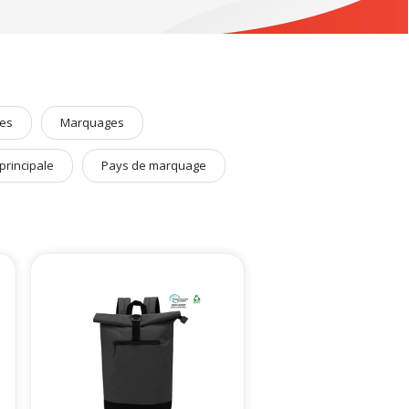
vrez l’ensemble de nos
objets pub personnalisables
dédiés
es
Marquages
principale
Pays de marquage