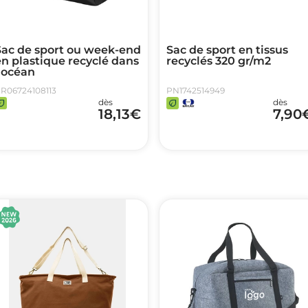
Sac de sport ou week-end
Sac de sport en tissus
n plastique recyclé dans
recyclés 320 gr/m2
'océan
R06724108113
PN1742514949
dès
dès
18,13
€
7,90