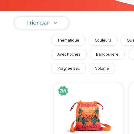
Sacs isot
Art de Vivre à la Française
aux
sacs pu
Plantes et Graines
Trier par
Bien être & Sécurité
Sports, loisirs & jouets
Thématique
Couleurs
Qua
Accessoires Auto & Vélo
PLV & Mobiliers Pub
Avec Poches
Bandoulière
Packaging sur-mesure
Poignée sac
Volume
Temps Forts de l'Année
Evénement Entreprise