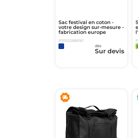
Sac festival en coton -
votre design sur-mesure -
e
fabrication europe
l
PR1552688161
P
dès
Sur devis