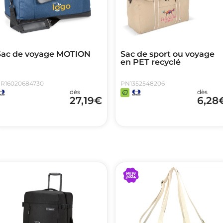
Sac de voyage MOTION
Sac de sport ou voyage
en PET recyclé
R16020684730
PN1352548206
dès
dès
27,19
€
6,28