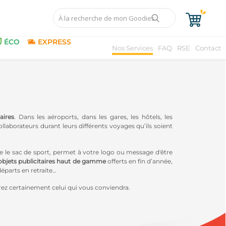
ÉCO
EXPRESS
Nos Services
FAQ
RSE
Contact
aires
. Dans les aéroports, dans les gares, les hôtels, les
laborateurs durant leurs différents voyages qu’ils soient
 le sac de sport, permet à votre logo ou message d'être
objets publicitaires haut de gamme
offerts en fin d’année,
départs en retraite…
verez certainement celui qui vous conviendra.
esponsables
, qui rendra votre communication éthique, en