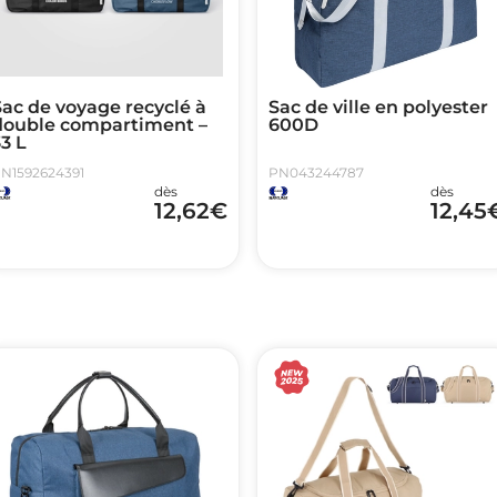
ac de voyage recyclé à
Sac de ville en polyester
double compartiment –
600D
3 L
N1592624391
PN043244787
dès
dès
12,62
€
12,45