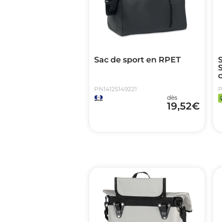
Sac de sport en RPET
PN14125149221
P
dès
19,52
€