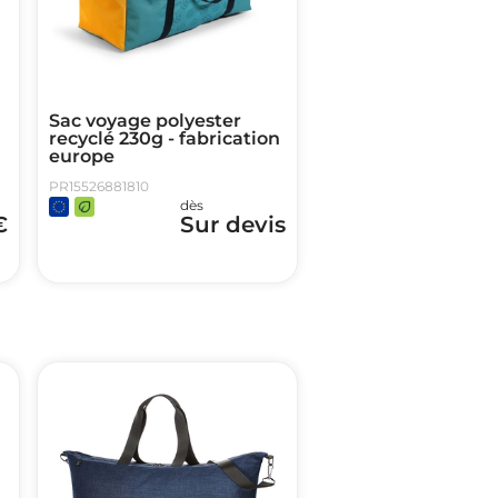
Sac voyage polyester
recyclé 230g - fabrication
europe
PR15526881810
dès
€
Sur devis