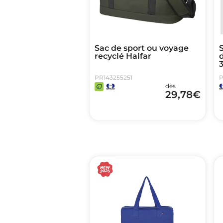
Sac de sport ou voyage
S
recyclé Halfar
3
PR143255251
P
dès
29,78
€