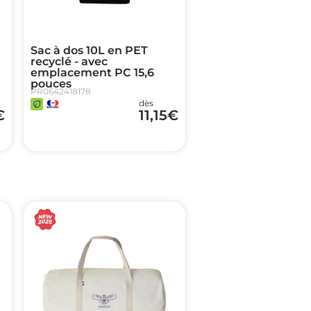
Sac à dos 10L en PET
recyclé - avec
emplacement PC 15,6
pouces
PR0642418178
dès
€
11,15
€