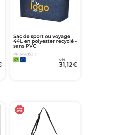
Sac de sport ou voyage
44L en polyester recyclé -
sans PVC
PR0492152131
dès
€
31,12
€