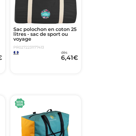
Sac polochon en coton 25
litres - sac de sport ou
voyage
PR0272231177413
dès
€
6,41
€