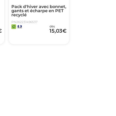
Pack d'hiver avec bonnet,
gants et écharpe en PET
recyclé
PN262231496537
dès
€
15,03
€