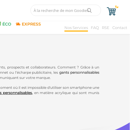
ÉCO
EXPRESS
Nos Services
FAQ
RSE
Contact
ents, prospects et collaborateurs. Comment ? Grâce à un
net ou l’écharpe publicitaire, les
gants personnalisables
muniquant sur votre marque.
ment où il est impossible d'utiliser son smartphone une
es personnalisables
,
en matière acrylique qui sont munis
xtiles publicitaires
.