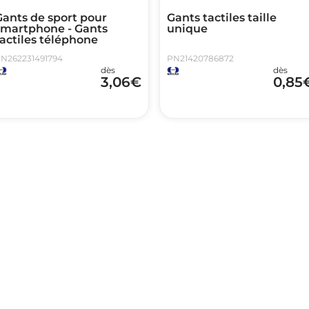
Gants de sport pour
Gants tactiles taille
smartphone - Gants
unique
actiles téléphone
N262231491794
PN21420786872
dès
dès
3,06
€
0,85