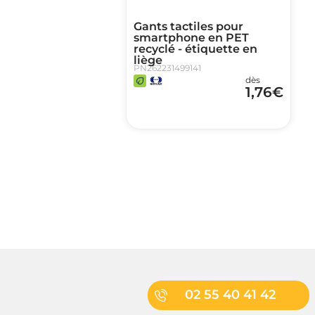
Gants tactiles pour
smartphone en PET
recyclé - étiquette en
liège
PN262231499141
dès
1,76
€
02 55 40 41 42