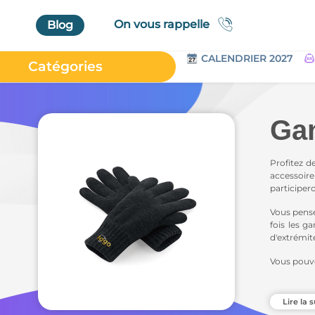
On vous rappelle
Blog
CALENDRIER 2027
Catégories
Accueil
Au Bureau
Ga
High Tech
Bagageries & Sacs
Profitez d
accessoire
Etui
participer
Textiles & Accessoires
Vous pense
fois les g
Vêtements de Travail
d'extrémit
Parapluies & Parasols
Vous pouve
Gourmandises
Bonnets
,
é
Art de la Table
Lire la s