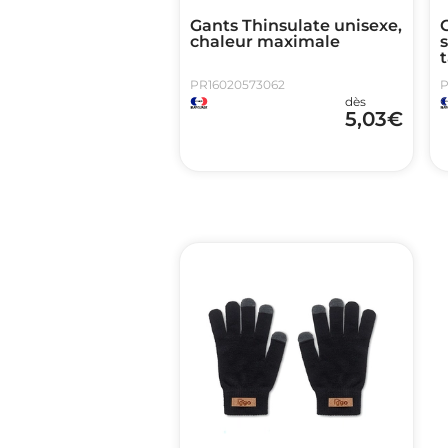
Gants Thinsulate unisexe,
chaleur maximale
t
PR16020573062
P
dès
5,03
€