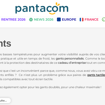
RENTREE 2026
NEWS 2026
EUROPE
FRANCE
nts
es basses températures pour augmenter votre visibilité auprès de vos cli
 pratique et utile en temps de froid, les
gants personnalisés
. Comme le bon
ont à la protection des destinataires de ce
cadeau d’entreprise
tout en com
z que c’est un inconvénient parce que, comme nous, vous avez vécu ce mo
ants enfilés ? Ce n’est plus un problème grâce aux paires de
gants tactil
és compatibles avec tout écran tactile.
z également opter pour les gants doublés, pour une chaleur maximale !
charpes
,
pulls
,
chaussettes
… Retrouvez toute notre sélection dédiée aux
te
uite...