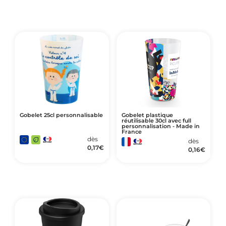
Gobelet 25cl personnalisable
Gobelet plastique
réutilisable 30cl avec full
personnalisation - Made in
France
dès
dès
0,17
€
0,16
€