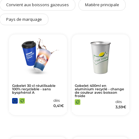
Art de Vivre à la Française
Convient aux boissons gazeuses
Matière principale
Plantes et Graines
Pays de marquage
Bien être & Sécurité
Sports, loisirs & jouets
Accessoires Auto & Vélo
PLV & Mobiliers Pub
Packaging sur-mesure
Temps Forts de l'Année
Evénement Entreprise
Gobelet 30 cl réutilisable
Gobelet 400ml en
100% recyclable - sans
aluminium recyclé - change
bysphénol A
de couleur avec boisson
froide
dès
dès
0,41
€
3,59
€