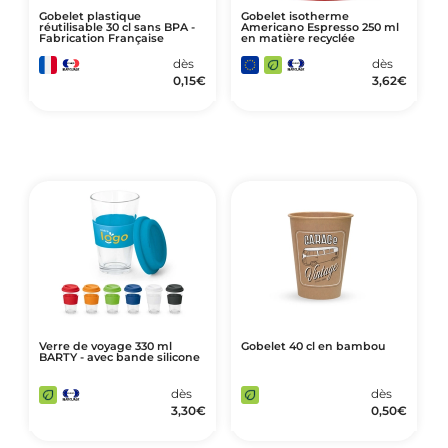
Gobelet plastique
Gobelet isotherme
réutilisable 30 cl sans BPA -
Americano Espresso 250 ml
Fabrication Française
en matière recyclée
dès
dès
0,15
€
3,62
€
Verre de voyage 330 ml
Gobelet 40 cl en bambou
BARTY - avec bande silicone
dès
dès
3,30
€
0,50
€