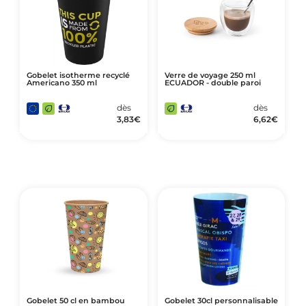
Gobelet isotherme recyclé
Verre de voyage 250 ml
Americano 350 ml
ECUADOR - double paroi
dès
dès
3,83
€
6,62
€
Gobelet 50 cl en bambou
Gobelet 30cl personnalisable