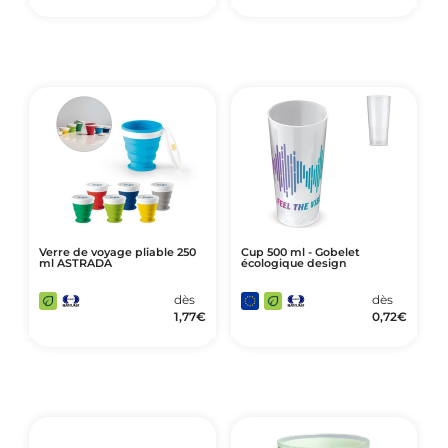
Verre de voyage pliable 250
Cup 500 ml - Gobelet
ml ASTRADA
écologique design
dès
dès
1,77
€
0,72
€