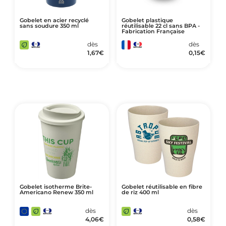
Gobelet en acier recyclé
Gobelet plastique
sans soudure 350 ml
réutilisable 22 cl sans BPA -
Fabrication Française
dès
dès
1,67
€
0,15
€
Gobelet isotherme Brite-
Gobelet réutilisable en fibre
Americano Renew 350 ml
de riz 400 ml
dès
dès
4,06
€
0,58
€