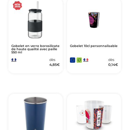
Gobelet en verre borosilicate
Gobelet 10cl personnalisable
de haute qualité avec paille
550 ml
dès
dès
4,85
€
0,14
€