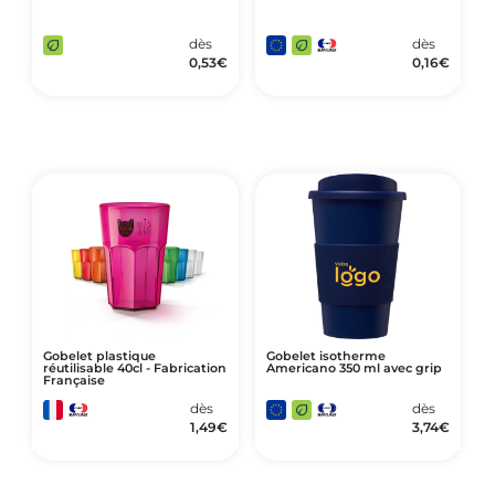
dès
dès
0,53
€
0,16
€
Gobelet plastique
Gobelet isotherme
réutilisable 40cl - Fabrication
Americano 350 ml avec grip
Française
dès
dès
1,49
€
3,74
€