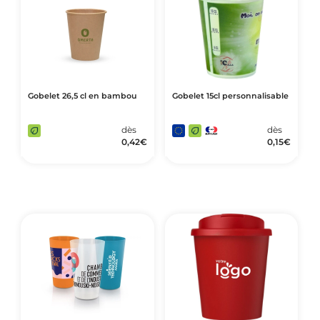
Gobelet 26,5 cl en bambou
Gobelet 15cl personnalisable
dès
dès
0,42
€
0,15
€