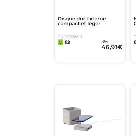
Disque dur externe
compact et léger
PN252226610
P
dès
46,91
€