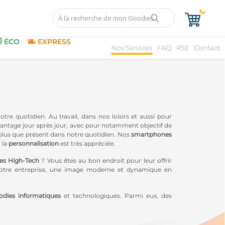
ÉCO
EXPRESS
Nos Services
FAQ
RSE
Contact
re quotidien. Au travail, dans nos loisirs et aussi pour
antage jour après jour, avec pour notamment objectif de
plus que présent dans notre quotidien. Nos
smartphones
 la
personnalisation
est très appréciée.
res High-Tech
? Vous êtes au bon endroit pour leur offrir
 votre entreprise, une image moderne et dynamique en
odies informatiques
et technologiques. Parmi eux, des
bles de bureaux connectés, des ventilateurs ou même des
onnalisés
également une gamme de
Goodies High-Tech