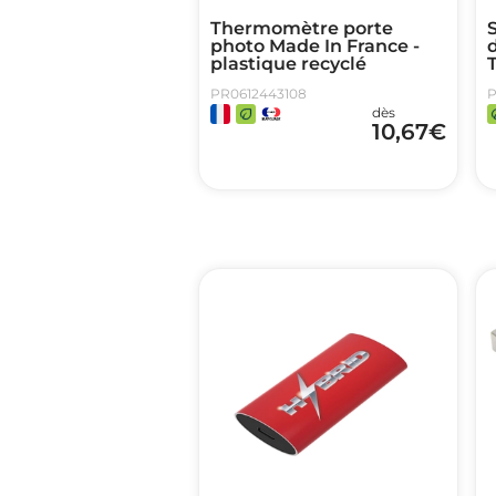
Thermomètre porte
S
photo Made In France -
plastique recyclé
PR0612443108
P
dès
10,67
€