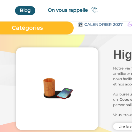
On vous rappelle
Blog
CALENDRIER 2027
Catégories
Accueil
Au Bureau
Hig
High Tech
Bagageries & Sacs
Notre vie 
améliorer 
Etui
nous facili
et nos acc
Textiles & Accessoires
Au bureau,
Vêtements de Travail
un
Goodie
personnali
Parapluies & Parasols
Vous trou
Gourmandises
adaptateur
lampes de
Art de la Table
Lire la s
écolos
.