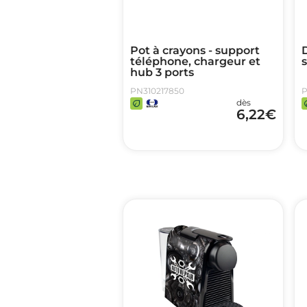
Pot à crayons - support
téléphone, chargeur et
s
hub 3 ports
PN310217850
P
dès
6,22
€