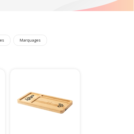
es
clés USB
ou des
Hub
pouvant parfaitement s'accorder
 produits !
es
Marquages