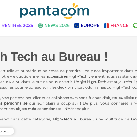
RENTREE 2026
NEWS 2026
EUROPE
FRANCE
h Tech au Bureau !
virtuelle et numérique ne cesse de prendre une place importante dans not
notre vie quotidienne, les
accessoires High-Tech
viennent nous assister dav
ter la vie ou dans le but de nous divertir. L'
objet High-Tech
est aujourd'hui 
essoires pour le bureau sont les deux principaux domaines du High-Tech où
 vos partenaires, clients et collaborateurs sont friands d'
objets publicitai
s personnalisé
qui leur plaira à coup sûr ! De plus, vous donnerez à
sant ces
objets médias tendances
! N'hésitez plus !
verez dans cette catégorie,
High-Tech
au bureau, une multitude de
Go
s, des horloges, des
souris d'ordinateurs personnalisables
, des indispensa
 bureau personnalisées
. Vous trouverez pour vos
cadeaux d'affaires pers
uite...