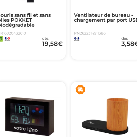
ouris sans fil et sans
Ventilateur de bureau -
piles POKKET
chargement par port US
biodégradable
R16020432610
PN2622314911386
dès
dès
19,58
€
3,58