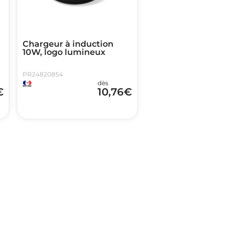
Chargeur à induction
10W, logo lumineux
PR24820854
dès
€
10,76
€