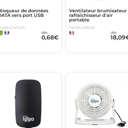
Bloqueur de données
Ventilateur brumisateur
DATA vers port USB
rafraichisseur d'air
portable
N19520477405
PR0942286128
dès
dès
0,68
€
18,09