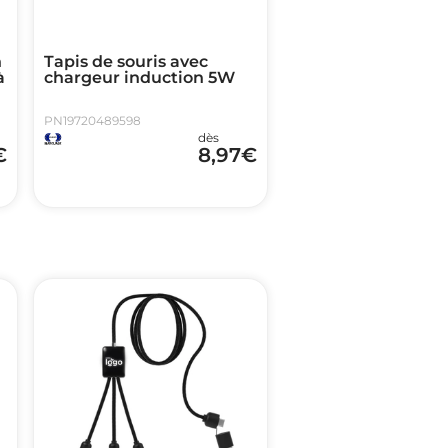
n
Tapis de souris avec
à
chargeur induction 5W
PN19720489598
dès
€
8,97
€