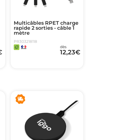
Multicâbles RPET charge
rapide 2 sorties - câble 1
mètre
PR303218118
dès
€
12,23
€