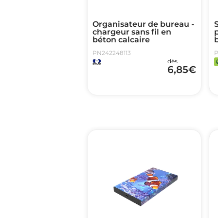
Organisateur de bureau -
S
chargeur sans fil en
béton calcaire
PN242248113
P
dès
6,85
€