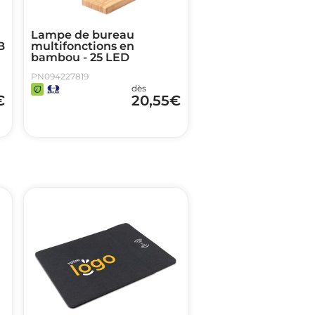
Lampe de bureau
B
multifonctions en
bambou - 25 LED
PN094227819
dès
€
20,55
€