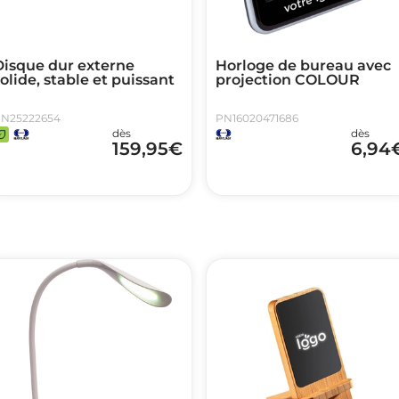
Disque dur externe
Horloge de bureau avec
olide, stable et puissant
projection COLOUR
N25222654
PN16020471686
dès
dès
159,95
€
6,94