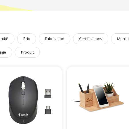
 également sélectionné pour vous l'essentiel du
chargement
ainsi que d
 !
pas à naviguer sur notre
catégorie High-Tech
pour découvrir encore plus de
ntité
Prix
Fabrication
Certifications
Marqu
age
Produit