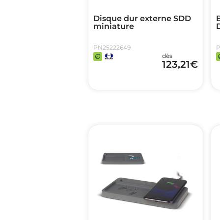
Disque dur externe SDD
miniature
PN25222649
P
dès
123,21
€