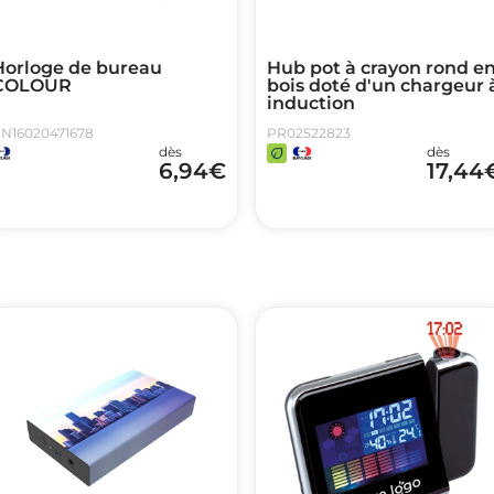
Horloge de bureau
Hub pot à crayon rond e
COLOUR
bois doté d'un chargeur 
induction
N16020471678
PR02522823
dès
dès
6,94
€
17,44