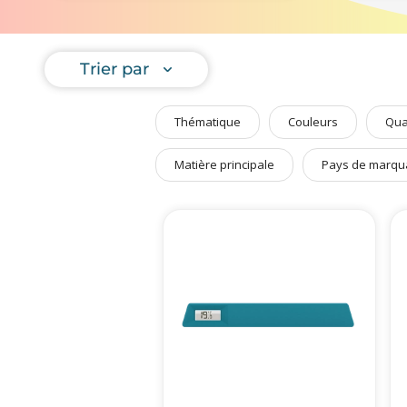
Art de Vivre à la Française
Nous avons
Plantes et Graines
pour un kit
Trier par
Bien être & Sécurité
N'hésitez 
Sports, loisirs & jouets
Thématique
Couleurs
Qua
Accessoires Auto & Vélo
PLV & Mobiliers Pub
Matière principale
Pays de marqu
Packaging sur-mesure
Temps Forts de l'Année
Evénement Entreprise