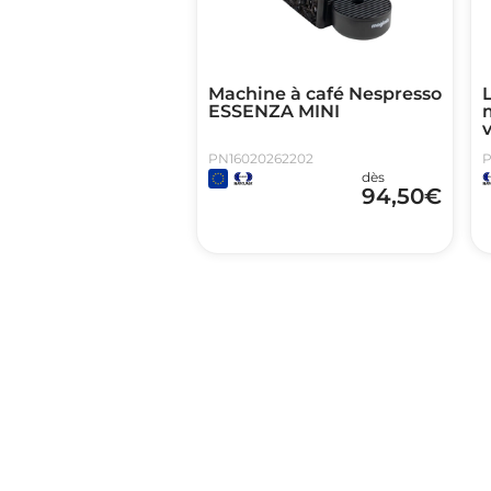
Machine à café Nespresso
ESSENZA MINI
v
PN16020262202
P
dès
94,50
€