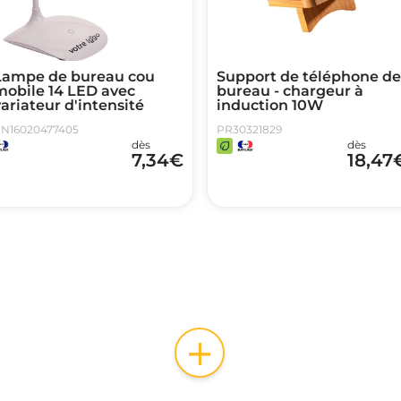
Lampe de bureau cou
Support de téléphone de
mobile 14 LED avec
bureau - chargeur à
ariateur d'intensité
induction 10W
N16020477405
PR30321829
dès
dès
7,34
€
18,47
+