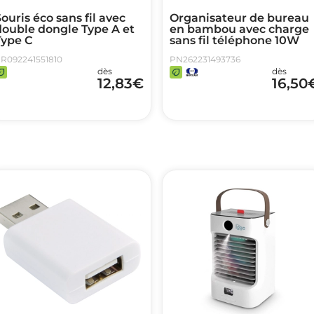
ouris éco sans fil avec
Organisateur de bureau
double dongle Type A et
en bambou avec charge
Type C
sans fil téléphone 10W
R092241551810
PN262231493736
dès
dès
12,83
€
16,50