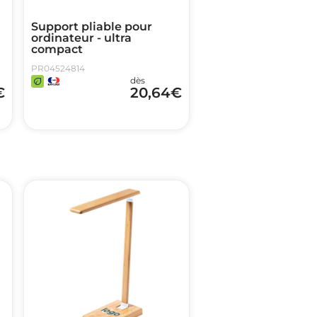
Support pliable pour
ordinateur - ultra
compact
PR04524814
dès
€
20,64
€