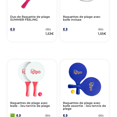
Duo de Raquette de plage
Raquettes de plage avec
SUMMER FEELING
balle incluse
dès
dès
1,53
€
1,55
€
Raquettes de plage avec
Raquettes de plage avec
balle - Jeu tennis de plage
balle assortie - Jeu tennis de
plage
dès
dès