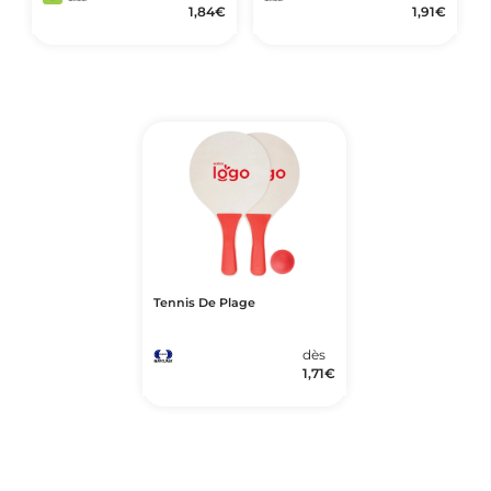
1,84
€
1,91
€
Tennis De Plage
dès
1,71
€