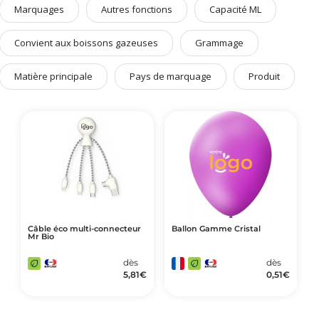
Marquages
Autres fonctions
Capacité ML
Art de Vivre à la Française
Plantes et Graines
Convient aux boissons gazeuses
Grammage
Bien être & Sécurité
Matière principale
Pays de marquage
Produit
Sports, loisirs & jouets
Accessoires Auto & Vélo
PLV & Mobiliers Pub
Packaging sur-mesure
Temps Forts de l'Année
Evénement Entreprise
Câble éco multi-connecteur
Ballon Gamme Cristal
Mr Bio
dès
dès
5,81
€
0,51
€