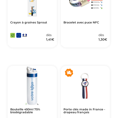
Crayon à graines Sprout
Bracelet avec puce NFC
dès
dès
1,41
€
1,30
€
Bouteille 450ml 75%
Porte clés made in France -
biodégradable
drapeau français