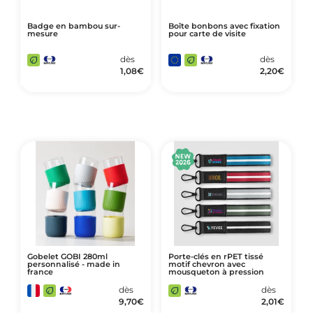
Badge en bambou sur-
Boîte bonbons avec fixation
mesure
pour carte de visite
dès
dès
1,08
€
2,20
€
Gobelet GOBI 280ml
Porte-clés en rPET tissé
personnalisé - made in
motif chevron avec
france
mousqueton à pression
dès
dès
9,70
€
2,01
€