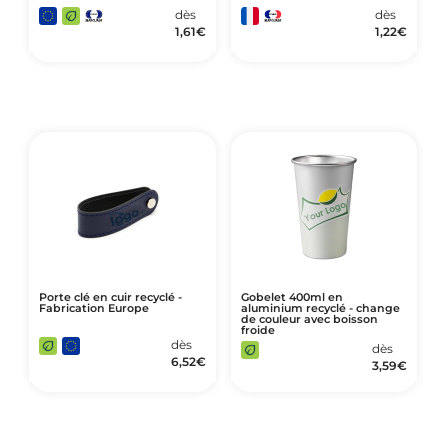
dès
dès
1,61
€
1,22
€
Porte clé en cuir recyclé -
Gobelet 400ml en
Fabrication Europe
aluminium recyclé - change
de couleur avec boisson
froide
dès
dès
6,52
€
3,59
€