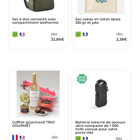
Sac à dos connecté avec
Sac cabas en coton épais
compartiment isotherme
320 gr et jute
dès
dès
32,86
€
2,38
€
Coffret gourmand TRIO
Batterie externe de secours
GOURMET
ultra-compacte de 1 000
mAh conçue pour votre
porte-clés
dès
dès