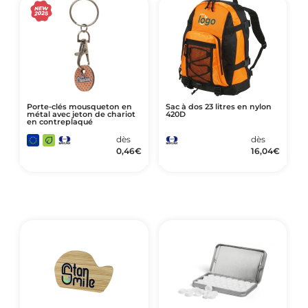
Porte-clés mousqueton en
Sac à dos 23 litres en nylon
métal avec jeton de chariot
420D
en contreplaqué
dès
dès
0,46
€
16,04
€