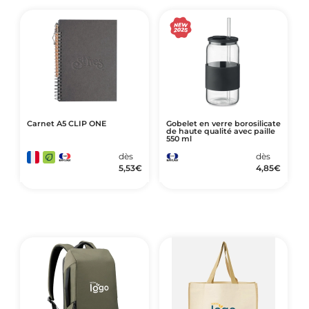
Carnet A5 CLIP ONE
Gobelet en verre borosilicate
de haute qualité avec paille
550 ml
dès
dès
5,53
€
4,85
€