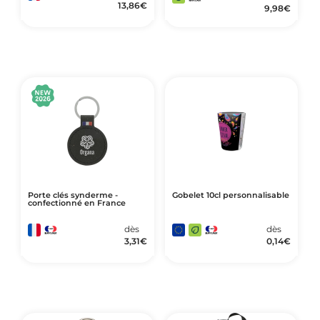
13,86
€
9,98
€
Porte clés synderme -
Gobelet 10cl personnalisable
confectionné en France
dès
dès
3,31
€
0,14
€