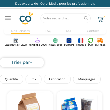
Des experts de l'Objet Média pour les professionnels
Nos Services
FAQ
RSE
Contact
Accueil
Au Bureau
CALENDRIER 2027
RENTREE 2026
NEWS 2026
EUROPE
FRANCE
ÉCO
EXPRESS
High Tech
Bagageries & Sacs
Trier par
Etui
Textiles & Accessoires
Quantité
Prix
Fabrication
Marquages
Vêtements de Travail
Parapluies & Parasols
Gourmandises
Art de la Table