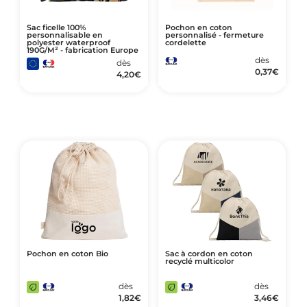
Sac ficelle 100%
Pochon en coton
personnalisable en
personnalisé - fermeture
polyester waterproof
cordelette
190G/M² - fabrication Europe
dès
dès
0,37
€
4,20
€
Pochon en coton Bio
Sac à cordon en coton
recyclé multicolor
dès
dès
1,82
€
3,46
€