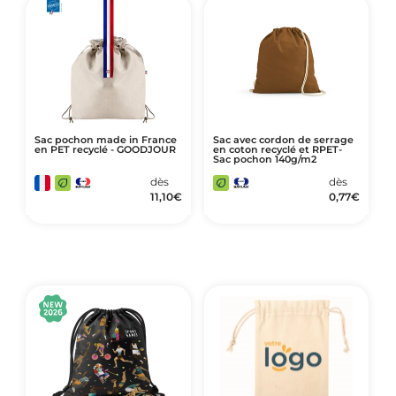
Sac pochon made in France
Sac avec cordon de serrage
en PET recyclé - GOODJOUR
en coton recyclé et RPET-
Sac pochon 140g/m2
dès
dès
11,10
€
0,77
€