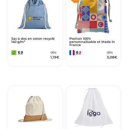
Sac à dos en coton recyclé
Pochon 100%
140 g/m²
personnalisable et Made in
France
dès
dès
1,19
€
3,08
€