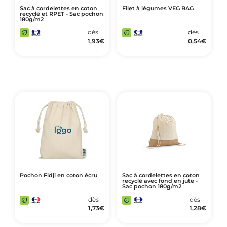
Sac à cordelettes en coton
Filet à légumes VEG BAG
recyclé et RPET - Sac pochon
180g/m2
dès
dès
1,93
€
0,54
€
Pochon Fidji en coton écru
Sac à cordelettes en coton
recyclé avec fond en jute -
Sac pochon 180g/m2
dès
dès
1,73
€
1,28
€