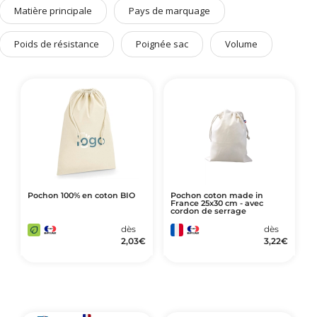
Art de Vivre à la Française
Matière principale
Pays de marquage
Plantes et Graines
Poids de résistance
Poignée sac
Volume
Bien être & Sécurité
Sports, loisirs & jouets
Accessoires Auto & Vélo
PLV & Mobiliers Pub
Packaging sur-mesure
Temps Forts de l'Année
Evénement Entreprise
Pochon 100% en coton BIO
Pochon coton made in
France 25x30 cm - avec
cordon de serrage
dès
dès
2,03
€
3,22
€