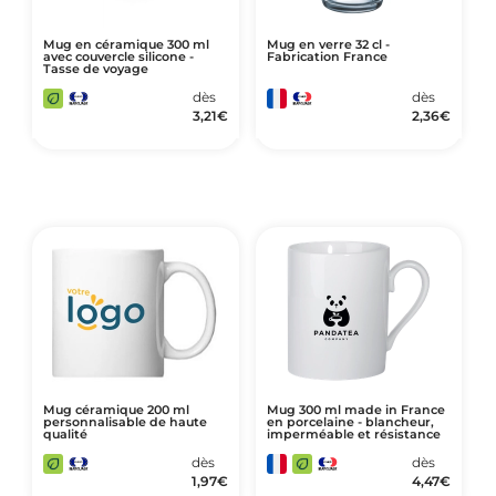
Mug en céramique 300 ml
Mug en verre 32 cl -
avec couvercle silicone -
Fabrication France
Tasse de voyage
dès
dès
3,21
€
2,36
€
Mug céramique 200 ml
Mug 300 ml made in France
personnalisable de haute
en porcelaine - blancheur,
qualité
imperméable et résistance
dès
dès
1,97
€
4,47
€