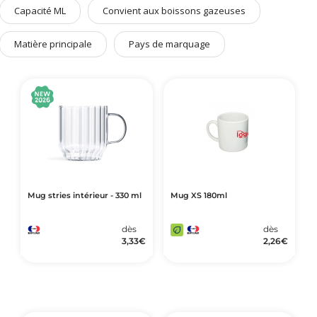
Art de Vivre à la Française
Capacité ML
Convient aux boissons gazeuses
Plantes et Graines
Matière principale
Pays de marquage
Bien être & Sécurité
Sports, loisirs & jouets
Accessoires Auto & Vélo
PLV & Mobiliers Pub
Packaging sur-mesure
Temps Forts de l'Année
Evénement Entreprise
Mug stries intérieur - 330 ml
Mug XS 180ml
dès
dès
3,33
€
2,26
€