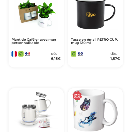
Plant de Caféier avec mug
Tasse en émail RETRO CUP,
personnalisable
mug 350 ml
dès
dès
6,15
€
1,57
€