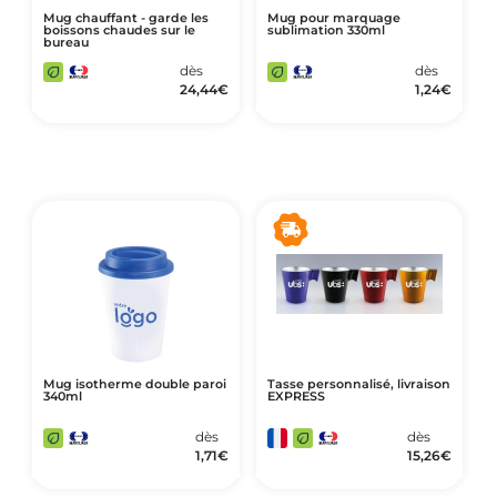
Mug chauffant - garde les
Mug pour marquage
boissons chaudes sur le
sublimation 330ml
bureau
dès
dès
24,44
€
1,24
€
Mug isotherme double paroi
Tasse personnalisé, livraison
340ml
EXPRESS
dès
dès
1,71
€
15,26
€