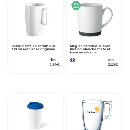
Tasse à café en céramique
Mug en céramique avec
330 ml avec anse originale
finition blanche mate et
base en silicone
dès
dès
2,59
€
3,02
€