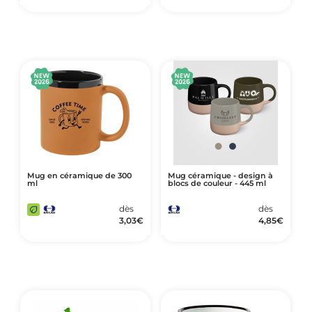
Mug en céramique de 300
Mug céramique - design à
ml
blocs de couleur - 445 ml
dès
dès
3,03
€
4,85
€