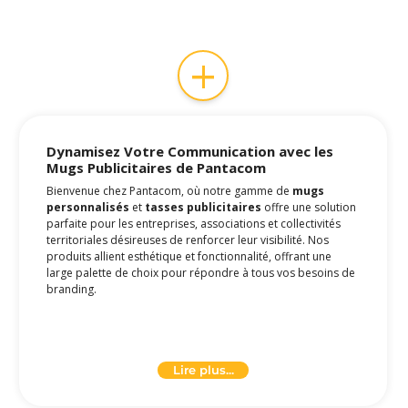
+
Dynamisez Votre Communication avec les
Mugs Publicitaires
de Pantacom
Bienvenue chez Pantacom, où notre gamme de
mugs
personnalisés
et
tasses publicitaires
offre une solution
parfaite pour les entreprises, associations et collectivités
territoriales désireuses de renforcer leur visibilité. Nos
produits allient esthétique et fonctionnalité, offrant une
large palette de choix pour répondre à tous vos besoins de
branding.
Mugs et Tasses : Indispensables dans le
Milieu Professionnel
Lire plus...
Les
mugs pour entreprise
et
tasses personnalisables
sont devenus des éléments incontournables dans le monde