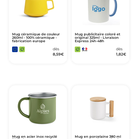
Mug céramique de couleur
Mug publicitaire coloré et
260ml - 100% céramique -
original 325ml - Livraison
fabrication europe
Express 24h-48h
dès
dès
8,59
€
1,82
€
Mug en acier inox recyclé
Mug en porcelaine 380 ml