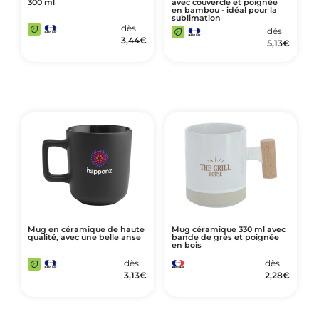
300 ml
avec couvercle et poignée
en bambou - idéal pour la
sublimation
dès
dès
3,44
€
5,13
€
Mug en céramique de haute
Mug céramique 330 ml avec
qualité, avec une belle anse
bande de grès et poignée
en bois
dès
dès
3,13
€
2,28
€