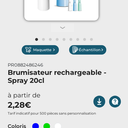
Vêtements de Travail
Parapluies & Parasols
Gourmandises
Maquette
Échantillon
Art de la Table
PR0882486246
Art de Vivre à la Française
Brumisateur rechargeable -
Spray 20cl
Plantes et Graines
à partir de
Bien être & Sécurité
2,28
€
Sports, loisirs & jouets
Tarif indicatif pour 500 pièces sans personnalisation
Coloris