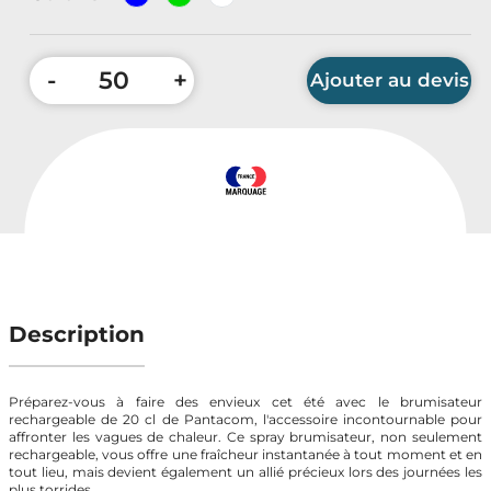
Accessoires Auto & Vélo
PLV & Mobiliers Pub
-
+
Ajouter au devis
Packaging sur-mesure
Temps Forts de l'Année
Quantité minimum : 50 pièces
Evénement Entreprise
Description
Préparez-vous à faire des envieux cet été avec le brumisateur
rechargeable de 20 cl de Pantacom, l'accessoire incontournable pour
affronter les vagues de chaleur. Ce spray brumisateur, non seulement
rechargeable, vous offre une fraîcheur instantanée à tout moment et en
tout lieu, mais devient également un allié précieux lors des journées les
plus torrides.