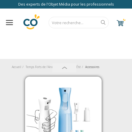
Des experts de l'Objet Média pour les professionnels
Nos Services
FAQ
RSE
Contact
Accueil
CALENDRIER 2027
RENTREE 2026
NEWS 2026
EUROPE
FRANCE
ÉCO
EXPRESS
Au Bureau
Accueil
Temps Forts de l'Année
Vacances d'Été
Accessoires
High Tech
Bagageries & Sacs
Etui
Textiles & Accessoires