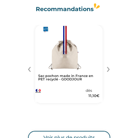
Recommandations
‹
›
Sac pochon made in France en
PET recyclé - GOODJOUR
dès
11,10
€
Voir plus de produits