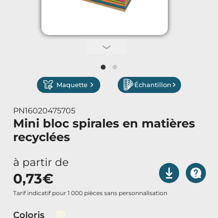
Vêtements de Travail
Parapluies & Parasols
Gourmandises
Maquette
Échantillon
Art de la Table
PN16020475705
Art de Vivre à la Française
Mini bloc spirales en matières
recyclées
Plantes et Graines
à partir de
Bien être & Sécurité
0,73
€
Sports, loisirs & jouets
Tarif indicatif pour 1 000 pièces sans personnalisation
Coloris