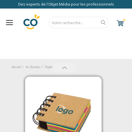
Des experts de l'Objet Média pour les professionnels
Nos Services
FAQ
RSE
Contact
Accueil
CALENDRIER 2027
RENTREE 2026
NEWS 2026
EUROPE
FRANCE
ÉCO
EXPRESS
Au Bureau
Accueil
Au Bureau
Papeterie
Post-it
High Tech
Bagageries & Sacs
Etui
Textiles & Accessoires