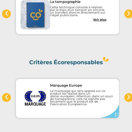
La tampographie
‹
›
Cette technique consiste à réaliser,
par le biais d’un tampon en silicone,
un transfert d’encre directement sur
l'objet publicitaire.
Voir plus
Critères Écoresponsables
Marquage Europe
‹
›
Le marquage qui sera apposé sur ce
e
produit est réalisé dans un
atelier européen. Attention, dans un souci
de transparence, cela ne signifie pas
forcément que le produit est de
Fabrication Européenne.