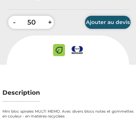
Accessoires Auto & Vélo
PLV & Mobiliers Pub
-
+
Ajouter au devis
Packaging sur-mesure
Temps Forts de l'Année
Quantité minimum : 50 pièces
Evénement Entreprise
Description
Mini bloc spirales MULTI MEMO. Avec divers blocs notes et gommettes
en couleur - en matières recyclées