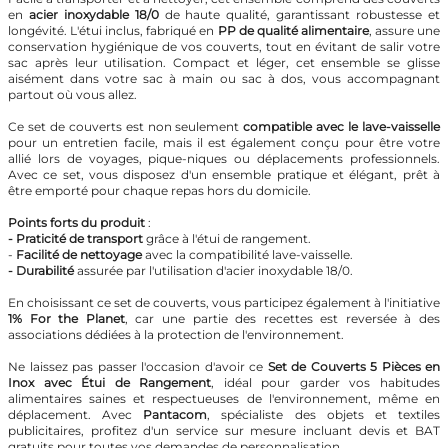
en
acier inoxydable 18/0
de haute qualité, garantissant robustesse et
longévité. L'étui inclus, fabriqué en
PP de qualité alimentaire
, assure une
conservation hygiénique de vos couverts, tout en évitant de salir votre
sac après leur utilisation. Compact et léger, cet ensemble se glisse
aisément dans votre sac à main ou sac à dos, vous accompagnant
partout où vous allez.
Ce set de couverts est non seulement
compatible avec le lave-vaisselle
pour un entretien facile, mais il est également conçu pour être votre
allié lors de voyages, pique-niques ou déplacements professionnels.
Avec ce set, vous disposez d'un ensemble pratique et élégant, prêt à
être emporté pour chaque repas hors du domicile.
Points forts du produit
:
- Praticité de transport
grâce à l'étui de rangement.
-
Facilité de nettoyage
avec la compatibilité lave-vaisselle.
- Durabilité
assurée par l'utilisation d'acier inoxydable 18/0.
En choisissant ce set de couverts, vous participez également à l'initiative
1% For the Planet
, car une partie des recettes est reversée à des
associations dédiées à la protection de l'environnement.
Ne laissez pas passer l'occasion d'avoir ce
Set de Couverts 5 Pièces en
Inox avec Étui de Rangement
, idéal pour garder vos habitudes
alimentaires saines et respectueuses de l'environnement, même en
déplacement. Avec
Pantacom
, spécialiste des objets et textiles
publicitaires, profitez d'un service sur mesure incluant devis et BAT
gratuits pour toutes vos demandes de personnalisation.