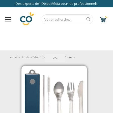
Des experts de l'Objet Média pour les professionnels
Nos Services
FAQ
RSE
Contact
Accueil
CALENDRIER 2027
RENTREE 2026
NEWS 2026
EUROPE
FRANCE
ÉCO
EXPRESS
Au Bureau
Accueil
Art de la Table
Le Bien Manger
Couverts
High Tech
Bagageries & Sacs
Etui
Textiles & Accessoires