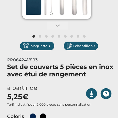
Vêtements de Travail
Parapluies & Parasols
Gourmandises
Maquette
Échantillon
Art de la Table
PR0642418193
Art de Vivre à la Française
Set de couverts 5 pièces en inox
avec étui de rangement
Plantes et Graines
à partir de
Bien être & Sécurité
5,25
€
Sports, loisirs & jouets
Tarif indicatif pour 2 000 pièces sans personnalisation
Coloris