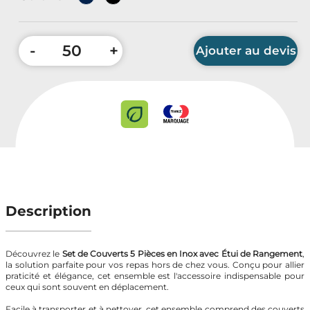
Accessoires Auto & Vélo
PLV & Mobiliers Pub
-
+
Ajouter au devis
Packaging sur-mesure
Temps Forts de l'Année
Quantité minimum : 50 pièces
Evénement Entreprise
Description
Découvrez le
Set de Couverts 5 Pièces en Inox avec Étui de Rangement
,
la solution parfaite pour vos repas hors de chez vous. Conçu pour allier
praticité et élégance, cet ensemble est l'accessoire indispensable pour
ceux qui sont souvent en déplacement.
Facile à transporter et à nettoyer, cet ensemble comprend des couverts